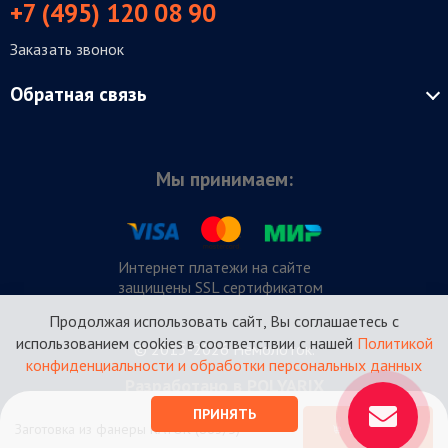
+7 (495) 120 08 90
Заказать звонок
Обратная связь
Мы принимаем:
Интернет платежи на сайте
защищены SSL сертификатом
Продолжая использовать сайт, Вы соглашаетесь с
использованием cookies в соответствии с нашей
Политикой
© 2015-2026 Немолоток.
конфиденциальности и обработки персональных данных
Разработано в POLYARIX
ПРИНЯТЬ
Заготовка из фанеры КАТОК (863/5)
КУПИТЬ