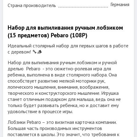
Германия
Страна производитель
— буравчик
— отвертка плоская
Набор для выпиливания ручным лобзиком
— клещи
(15 предметов) Pebaro (108Р)
— тиски
Идеальный столярный набор для первых шагов в работе
с деревом! 🔧🪵
— струбцина
Набор для выпиливания ручным лобзиком и ручной
— наждачная бумага
дрелью Pebaro - это сюжетно-ролевая игра для
— инструкция по эксплуатации
ребенка, выполнена в виде столярного набора. Она
способствует развитию мелкой моторики рук,
логического мышления, внимания, воображения,
творческого и конструкторского мышление. Игрушка
станет отличным подарком для малыша, ведь она не
только будет развивать ребенка, но и доставит ему
удовольствие в процессе игры.
Лобзики Pebaro – это визитная карточка компании.
Большая часть производимых инструментов
поставляется в школы. Это значит, что требования к