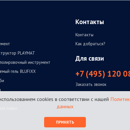
Контакты
Контакты
умент
Как добраться?
структор PLAYMAT
Для связи
полировочный инструмент
+7 (495) 120 0
емый гель BLUFIXX
би
Заказать звонок
я
использованием cookies в соответствии с нашей
Политик
я заточки
данных
ля ковки
ПРИНЯТЬ