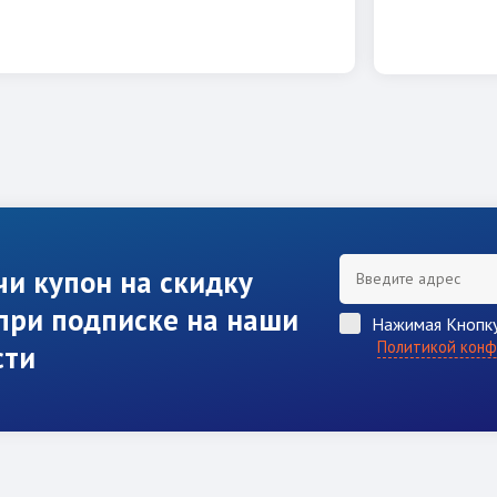
чи купон на скидку
при подписке на наши
Нажимая Кнопку
Политикой конф
сти