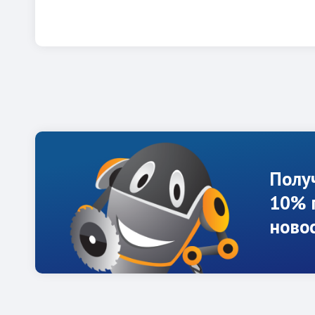
Полу
10% 
ново