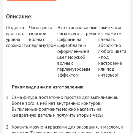
Описание:
Поделка
Часы цвета
Это стилизованные
Такие часы
простого
морской
часы всего с тремя
вы можете
уровня
волны с
цифрами на
сделать
сложности.
перламутром.
циферблате и
абсолютно
оформленные в
любого цвета
цвет морской
- под
волны с
настроение
перламутровым
или под
эффектом.
интерьер!
Рекомендации по изготовлению:
Сама фигура достаточно простая для выпиливания.
Более того, в ней нет внутренних контуров.
Выпиленные фрагменты можно наклеить на
квадратную деталь и получить вторые часы.
Красить можно и красками для рисования, и маслом, и
лазурью. Также можно наклеить коллаж из фото и