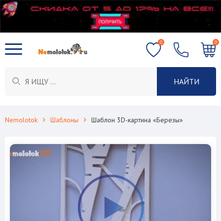
0
0
НАЙТИ
Nemolotok
Шаблоны
Шаблон 3D-картина «Березы»