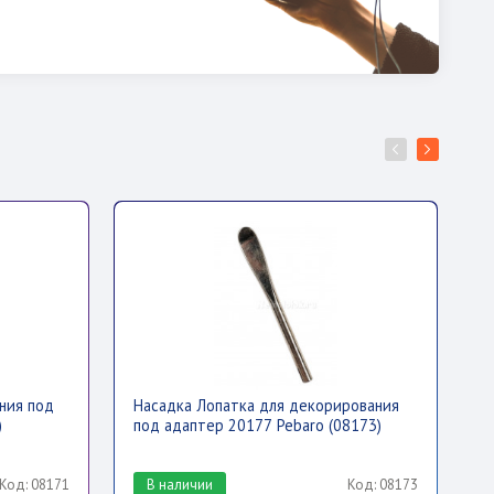
ния под
Насадка Лопатка для декорирования
Н
)
под адаптер 20177 Pebaro (08173)
(
Код: 08171
В наличии
Код: 08173