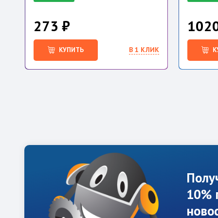
273 ₽
1020
КУПИТЬ
В 1 КЛИК
К
Полу
10% 
ново