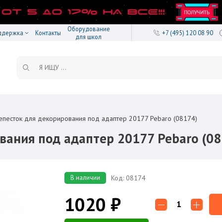
Оборудование
ддержка
Контакты
+7 (495) 120 08 90
для школ
епесток для декорирования под адаптер 20177 Pebaro (08174)
вания под адаптер 20177 Pebaro (08
В наличии
Код: 08174
1020 ₽
1