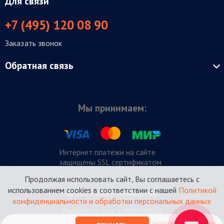
Для связи
+7 (495) 120 08 90
Заказать звонок
Обратная связь
Мы принимаем:
Интернет платежи на сайте
защищены SSL сертификатом
Продолжая использовать сайт, Вы соглашаетесь с
использованием cookies в соответствии с нашей
Политикой
© 2015-2026 Немолоток.
конфиденциальности и обработки персональных данных
Разработано в POLYARIX