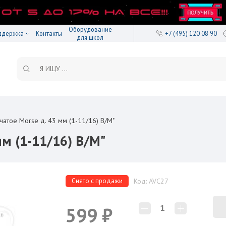
Оборудование
ддержка
Контакты
+7 (495) 120 08 90
для школ
атое Morse д. 43 мм (1-11/16) B/M"
мм (1-11/16) B/M"
Снято с продажи
Код: AVC27
1
599 ₽