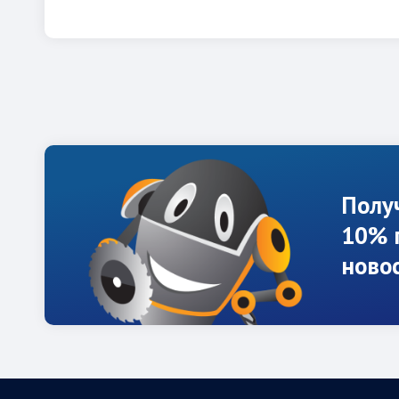
Полу
10% 
ново