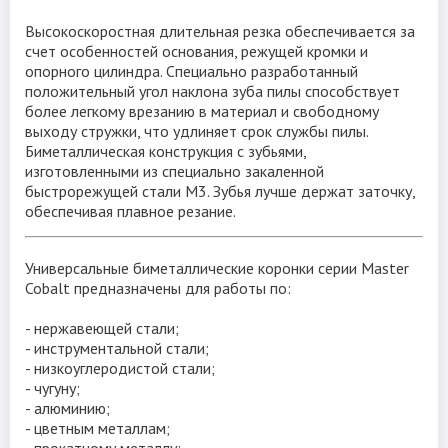
Высокоскоростная длительная резка обеспечивается за
счет особенностей основания, режущей кромки и
опорного цилиндра. Специально разработанный
положительный угол наклона зуба пилы способствует
более легкому врезанию в материал и свободному
выходу стружки, что удлиняет срок службы пилы.
Биметаллическая конструкция с зубьями,
изготовленными из специально закаленной
быстрорежущей стали M3. Зубья лучше держат заточку,
обеспечивая плавное резание.
Сверлим нержавейку биметаллическим сверлом-
коронкой MORSE
Универсальные биметаллические коронки серии Master
Cobalt предназначены для работы по:
- нержавеющей стали;
- инструментальной стaли;
- низкоуглеродистой стaли;
- чугуну;
- алюминию;
- цветным металлам;
- прокатному металлу;