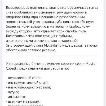
Высокоскоростная длительная резка обеспечивается за
счет особенностей основания, режущей кромки и
опорного цилиндра. Специально разработанный
положительный угол наклона зуба пилы способствует
более легкому врезанию в материал и свободному
выходу стружки, что удлиняет срок службы пилы.
Биметаллическая конструкция с зубьями,
изготовленными из специально закаленной
быстрорежущей стали M3. Зубья лучше держат заточку,
обеспечивая плавное резание.
Сверлим нержавейку биметаллическим сверлом-
коронкой MORSE
Универсальные биметаллические коронки серии Master
Cobalt предназначены для работы по:
- нержавеющей стали;
- инструментальной стaли;
- низкоуглеродистой стaли;
- чугуну;
- алюминию;
- цветным металлам;
- прокатному металлу;