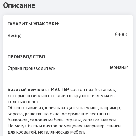
Описание
ГАБАРИТЫ УПАКОВКИ:
КОМПЛЕКТАЦИЯ:
— Мастер Комби 40х40х18 см. Вес 22 кг.
64000
Вес(гр)
— Мастер Формер 40х40х18 см. Вес 18 кг.
— Мастер Твистер 59х20х17 см. Вес 24 кг.
ПРОИЗВОДСТВО
Германия
Страна производитель
Базовый комплект МАСТЕР
состоит из 3 станков,
которые позволяют создавать крупные изделия из
Eisenkraft MASTER FORMER 3/7
толстых полос.
Обычно такие изделия находятся на улице, например,
ворота, решетки на окна, оформление лестниц и
балконов, садовая мебель, ограды, калитки, навесы.
Но могут быть и внутри помещения, например, спинки
для кроватей, металлическая мебель.