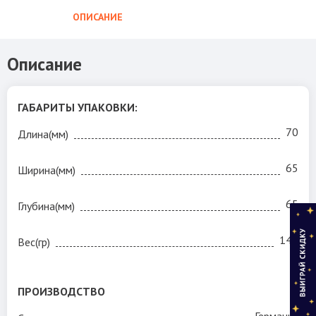
ОПИСАНИЕ
КОМПЛЕК
Описание
ГАБАРИТЫ УПАКОВКИ:
КОМПЛЕКТАЦИЯ:
— 6 шлифовальных дисков диаметром 40 мм.
70
Длина(мм)
— шлифовальный инструмент
65
Ширина(мм)
65
Глубина(мм)
147
Вес(гр)
ПРОИЗВОДСТВО
Германия