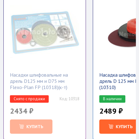
Насадки шлифовальные на
Насадка шлифовал
дрель D125 мм и D75 мм
дрель D 125 мм Fl
Flexo-Plan FP (10318)(к-т)
(10310)
Снято с продажи
Код: 10318
В наличии
2434 ₽
2489 ₽
КУПИТЬ
КУПИТЬ