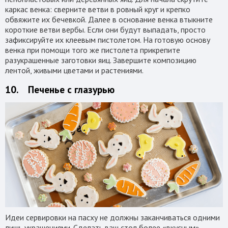
каркас венка: сверните ветви в ровный круг и крепко
обвяжите их бечевкой. Далее в основание венка втыкните
короткие ветви вербы. Если они будут выпадать, просто
зафиксируйте их клеевым пистолетом. На готовую основу
венка при помощи того же пистолета прикрепите
разукрашенные заготовки яиц. Завершите композицию
лентой, живыми цветами и растениями.
10. Печенье с глазурью
Идеи сервировки на пасху не должны заканчиваться одними
лишь украшениями. Сделать ваш стол более «вкусным»