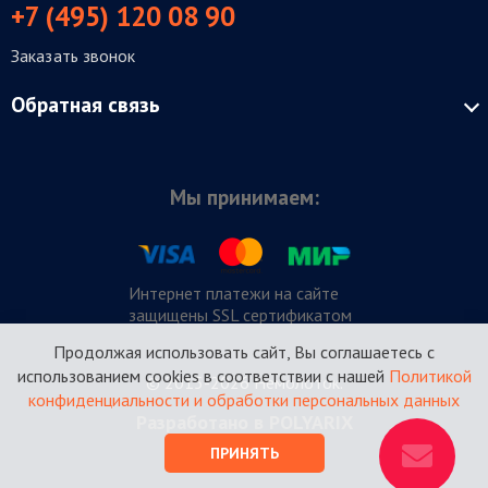
+7 (495) 120 08 90
Заказать звонок
Обратная связь
Мы принимаем:
Интернет платежи на сайте
защищены SSL сертификатом
Продолжая использовать сайт, Вы соглашаетесь с
использованием cookies в соответствии с нашей
Политикой
© 2015-2026 Немолоток.
конфиденциальности и обработки персональных данных
Разработано в POLYARIX
ПРИНЯТЬ